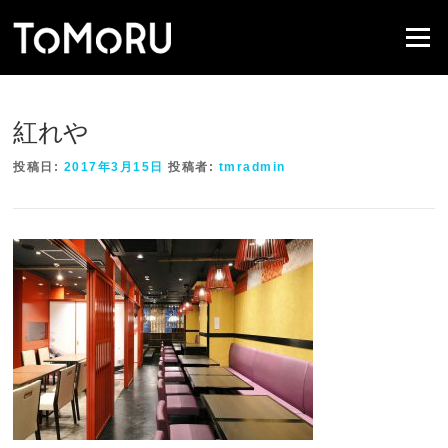
コ
ン
メニュー
テ
ン
ツ
へ
紅れや
ス
キ
投稿日:
2017年3月15日
投稿者:
tmradmin
ッ
プ