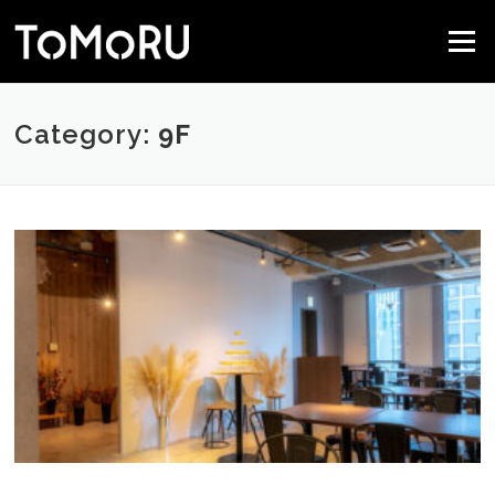
コ
ン
メニュー
テ
ン
ツ
へ
Category:
9F
ス
キ
ッ
プ